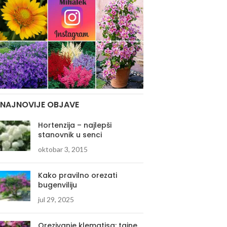
NAJNOVIJE OBJAVE
Hortenzija – najlepši
stanovnik u senci
oktobar 3, 2015
Kako pravilno orezati
bugenviliju
jul 29, 2025
Orezivanje klematisa: tajne