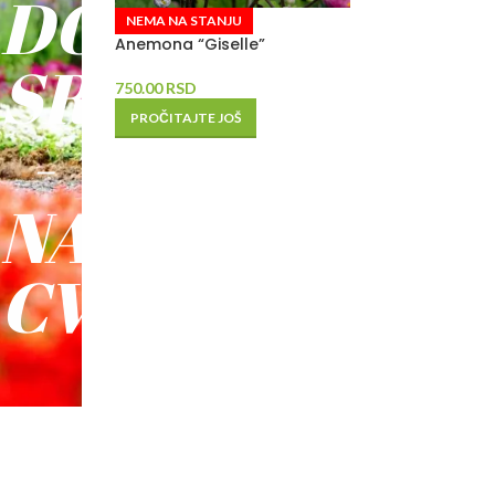
DO
NEMA NA STANJU
Anemona “Giselle”
SREĆE
750.00
RSD
PROČITAJTE JOŠ
-
NAŠE
CVEĆE