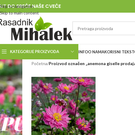
UT DO SREĆE NAŠE CVEĆE
Skip to navigation
Skip to main content
KATEGORIJE PROIZVODA
INFO
O NAMA
KORISNI TEKST
RASADNIK
Početna
/
Proizvod označen „anemona giselle prodaj
MIHALEK
PUT