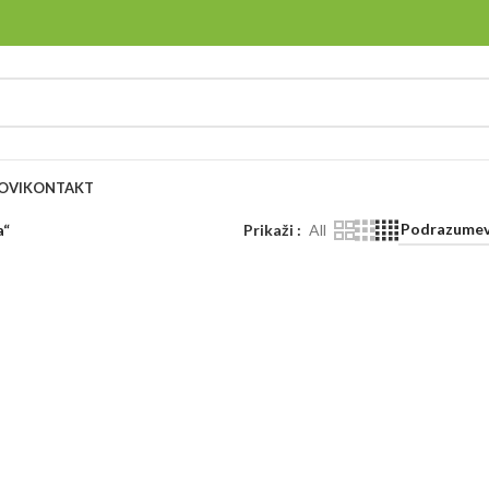
OVI
KONTAKT
a“
Prikaži
All