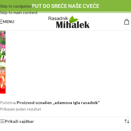
PUT DO SREĆE NAŠE CVEĆE
Skip to navigation
Skip to main content
MENU
RASADNIK
MIHALEK
PUT
DO
SREĆE
-
NAŠE
CVEĆE
Početna
/
Proizvod označen „adamova igla rasadnik“
Prikazan jedan rezultat
Prikaži sajdbar