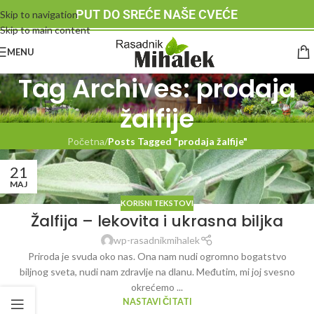
PUT DO SREĆE NAŠE CVEĆE
Skip to navigation
Skip to main content
MENU
Tag Archives: prodaja
žalfije
Početna
/
Posts Tagged "prodaja žalfije"
21
MAJ
KORISNI TEKSTOVI
Žalfija – lekovita i ukrasna biljka
wp-rasadnikmihalek
Priroda je svuda oko nas. Ona nam nudi ogromno bogatstvo
biljnog sveta, nudi nam zdravlje na dlanu. Međutim, mi joj svesno
okrećemo ...
NASTAVI ČITATI