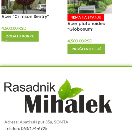
Acer “Crimson Sentry”
NEMA NA STANJU
Acer platanoides
4,500.00
RSD
“Globosum”
DODAJ U KORPU
4,500.00
RSD
PROČITAJTE JOŠ
Adresa: Apatinski put 35a, SONTA
Telefon: 063/174-6925