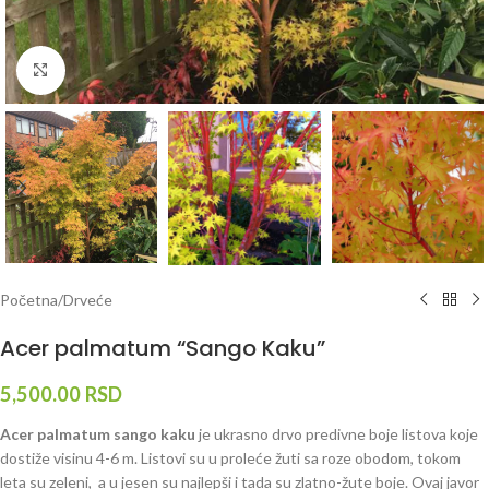
Klknite da uvećate
Početna
/
Drveće
Acer palmatum “Sango Kaku”
5,500.00
RSD
Acer palmatum sango kaku
je ukrasno drvo predivne boje listova koje
dostiže visinu 4-6 m. Listovi su u proleće žuti sa roze obodom, tokom
leta su zeleni, a u jesen su najlepši i tada su zlatno-žute boje. Ovaj javor