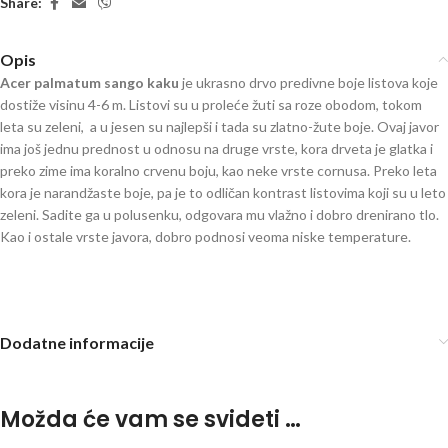
Share:
Opis
Acer palmatum sango kaku
je ukrasno drvo predivne boje listova koje
dostiže visinu 4-6 m. Listovi su u proleće žuti sa roze obodom, tokom
leta su zeleni, a u jesen su najlepši i tada su zlatno-žute boje. Ovaj javor
ima još jednu prednost u odnosu na druge vrste, kora drveta je glatka i
preko zime ima koralno crvenu boju, kao neke vrste cornusa. Preko leta
kora je narandžaste boje, pa je to odličan kontrast listovima koji su u leto
zeleni. Sadite ga u polusenku, odgovara mu vlažno i dobro drenirano tlo.
Kao i ostale vrste javora, dobro podnosi veoma niske temperature.
japanski javor
Dodatne informacije
Možda će vam se svideti …