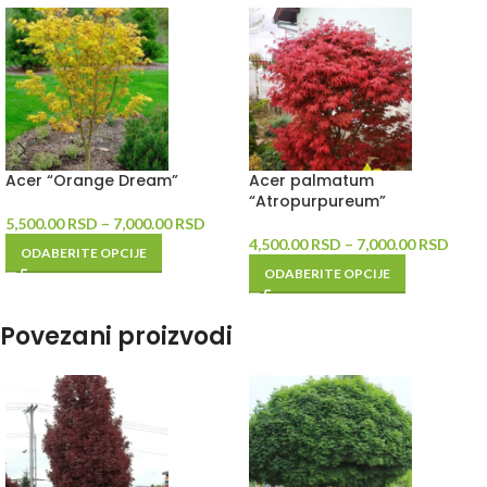
Acer “Orange Dream”
Acer palmatum
“Atropurpureum”
5,500.00
RSD
–
7,000.00
RSD
4,500.00
RSD
–
7,000.00
RSD
ODABERITE OPCIJE
ODABERITE OPCIJE
Povezani proizvodi