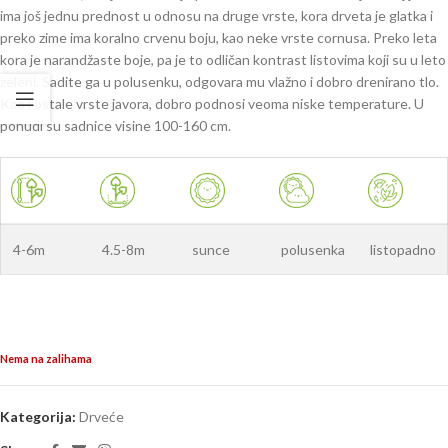
ima još jednu prednost u odnosu na druge vrste, kora drveta je glatka i
preko zime ima koralno crvenu boju, kao neke vrste cornusa. Preko leta
kora je narandžaste boje, pa je to odličan kontrast listovima koji su u leto
zeleni. Sadite ga u polusenku, odgovara mu vlažno i dobro drenirano tlo.
Kao i ostale vrste javora, dobro podnosi veoma niske temperature. U
ponudi su sadnice visine 100-160 cm.
4-6m
4.5-8m
sunce
polusenka
listopadno
Nema na zalihama
Kategorija:
Drveće