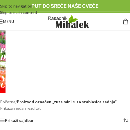
PUT DO SREĆE NAŠE CVEĆE
Skip to navigation
Skip to main content
MENU
RASADNIK
MIHALEK
PUT
DO
SREĆE
-
NAŠE
CVEĆE
Početna
/
Proizvod označen „zuta mini ruza stablasica sadnja“
Prikazan jedan rezultat
Prikaži sajdbar