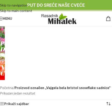
PUT DO SREĆE NAŠE CVEĆE
Skip to navigation
Skip to main content
MENU
RASADNIK
MIHALEK
PUT
DO
SREĆE
-
NAŠE
CVEĆE
Početna
/
Proizvod označen „Vajgela bela bristol snowflake sadnice“
Prikazan jedan rezultat
Prikaži sajdbar