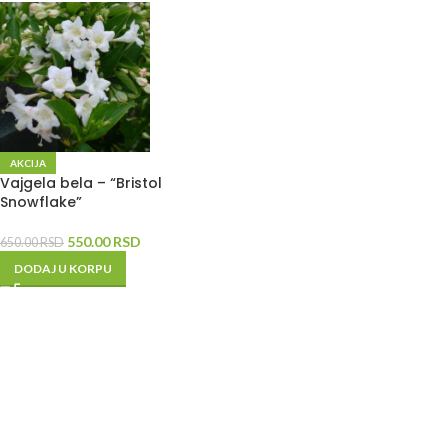
AKCIJA
Vajgela bela – “Bristol
Snowflake”
550.00
RSD
650.00
RSD
DODAJ U KORPU