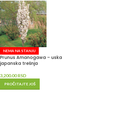
NEMA NA STANJU
Prunus Amanogawa – uska
japanska trešnja
3,200.00
RSD
PROČITAJTE JOŠ