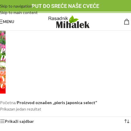
PUT DO SREĆE NAŠE CVEĆE
Skip to navigation
Skip to main content
MENU
RASADNIK
MIHALEK
PUT
DO
SREĆE
-
NAŠE
CVEĆE
Početna
/
Proizvod označen „pieris japonica select“
Prikazan jedan rezultat
Prikaži sajdbar