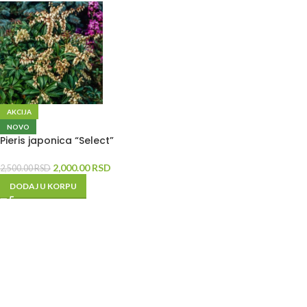
AKCIJA
NOVO
Pieris japonica “Select”
2,000.00
RSD
2,500.00
RSD
DODAJ U KORPU