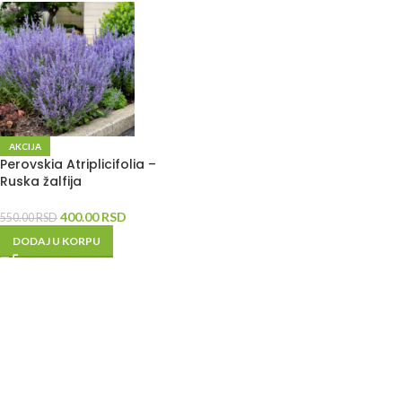
AKCIJA
Perovskia Atriplicifolia –
Ruska žalfija
400.00
RSD
550.00
RSD
DODAJ U KORPU