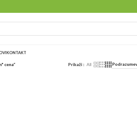
OVI
KONTAKT
n" cena“
Prikaži
All