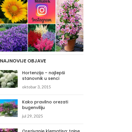
NAJNOVIJE OBJAVE
Hortenzija – najlepši
stanovnik u senci
oktobar 3, 2015
Kako pravilno orezati
bugenviliju
jul 29, 2025
Orezivanje klematisa: tajne