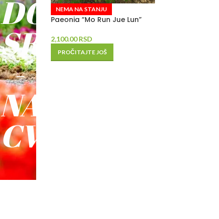
DO
NEMA NA STANJU
Paeonia “Mo Run Jue Lun”
SREĆE
2,100.00
RSD
PROČITAJTE JOŠ
-
NAŠE
CVEĆE