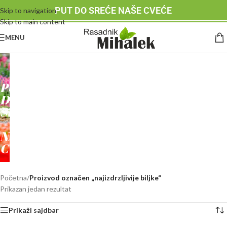
PUT DO SREĆE NAŠE CVEĆE
Skip to navigation
Skip to main content
MENU
RASADNIK
MIHALEK
PUT
DO
SREĆE
-
NAŠE
CVEĆE
Početna
/
Proizvod označen „najizdrzljivije biljke“
Prikazan jedan rezultat
Prikaži sajdbar