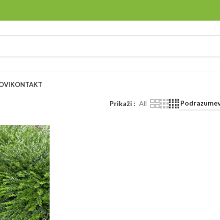
OVI
KONTAKT
Prikaži
All