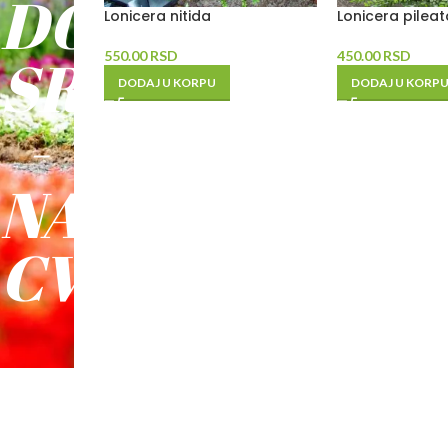
DO
Lonicera nitida
Lonicera pileat
SREĆE
550.00
RSD
450.00
RSD
DODAJ U KORPU
DODAJ U KORP
-
NAŠE
CVEĆE