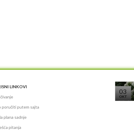
ISNI LINKOVI
03
čivanje
OKT
 poručiti putem sajta
da plana sadnje
ešća pitanja