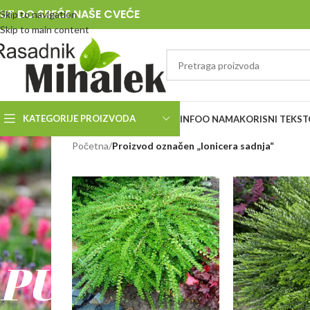
UT DO SREĆE NAŠE CVEĆE
Skip to navigation
Skip to main content
KATEGORIJE PROIZVODA
INFO
O NAMA
KORISNI TEKST
RASADNIK
Početna
/
Proizvod označen „lonicera sadnja“
MIHALEK
PUT