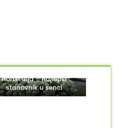
Hortenzija – najlepši
stanovnik u senci
29
JUL