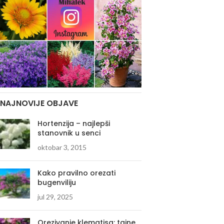
NAJNOVIJE OBJAVE
Hortenzija – najlepši
stanovnik u senci
oktobar 3, 2015
Kako pravilno orezati
bugenviliju
jul 29, 2025
Orezivanje klematisa: tajne