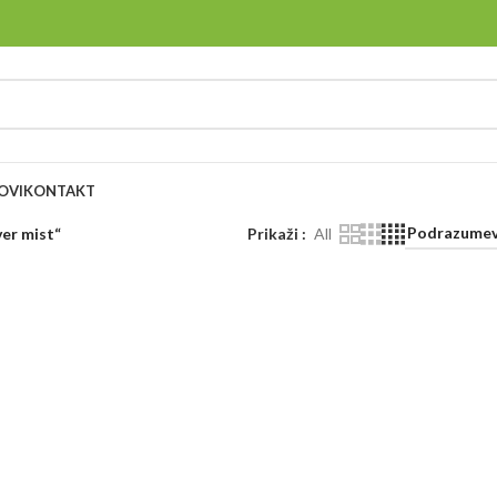
OVI
KONTAKT
ver mist“
Prikaži
All