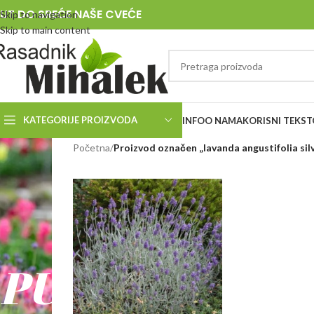
UT DO SREĆE NAŠE CVEĆE
Skip to navigation
Skip to main content
KATEGORIJE PROIZVODA
INFO
O NAMA
KORISNI TEKST
RASADNIK
Početna
/
Proizvod označen „lavanda angustifolia sil
MIHALEK
PUT