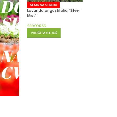
DO
NEMA NA STANJU
Lavanda angustifolia “Silver
SREĆE
Mist”
550.00
RSD
-
PROČITAJTE JOŠ
NAŠE
CVEĆE