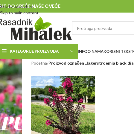
UT DO SREĆE NAŠE CVEĆE
Skip to navigation
Skip to main content
KATEGORIJE PROIZVODA
INFO
O NAMA
KORISNI TEKST
RASADNIK
Početna
/
Proizvod označen „lagerstroemia black di
MIHALEK
PUT