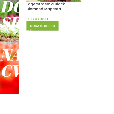
DO
Lagerstroemia Black
Diamond Magenta
SREĆE
3,500.00
RSD
DODAJ U KORPU
-
NAŠE
CVEĆE