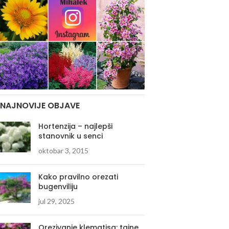
NAJNOVIJE OBJAVE
Hortenzija – najlepši
stanovnik u senci
oktobar 3, 2015
Kako pravilno orezati
bugenviliju
jul 29, 2025
Orezivanje klematisa: tajne