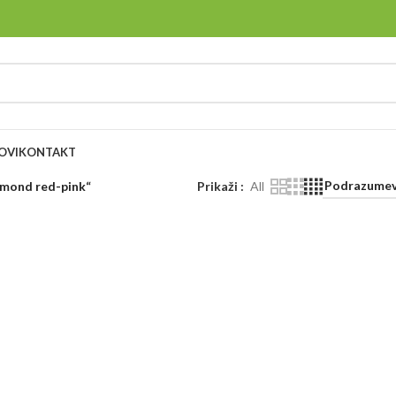
OVI
KONTAKT
amond red-pink“
Prikaži
All