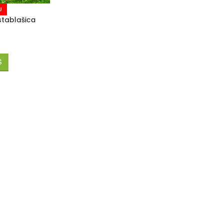
U
stablašica
Š