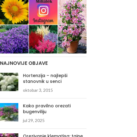
NAJNOVIJE OBJAVE
Hortenzija – najlepši
stanovnik u senci
oktobar 3, 2015
Kako pravilno orezati
bugenviliju
jul 29, 2025
Orezivanje klematisa: tajne