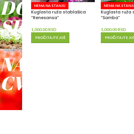
DO
NEMA NA STANJU
NEMA NA STANJ
Kuglasta ruža stablašica
Kuglasta ruža 
SREĆE
“Renesansa”
“Samba”
1,000.00
RSD
1,000.00
RSD
-
PROČITAJTE JOŠ
PROČITAJTE JO
NAŠE
CVEĆE