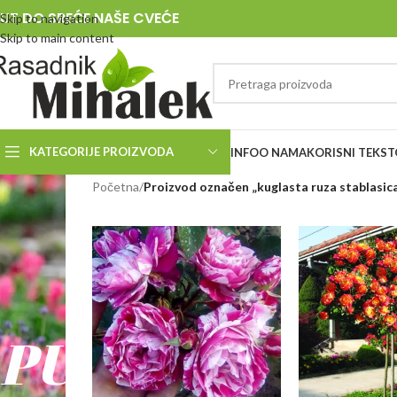
UT DO SREĆE NAŠE CVEĆE
Skip to navigation
Skip to main content
KATEGORIJE PROIZVODA
INFO
O NAMA
KORISNI TEKST
RASADNIK
Početna
/
Proizvod označen „kuglasta ruza stablasic
MIHALEK
PUT