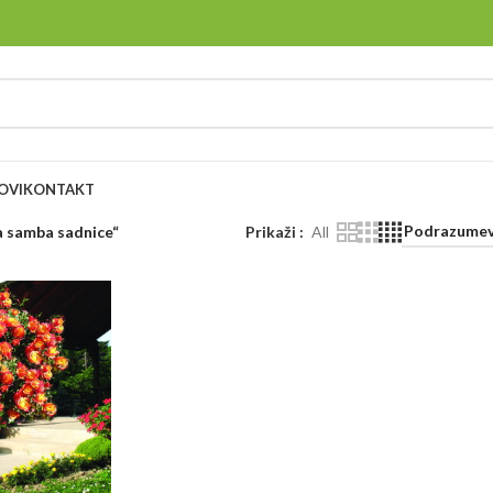
OVI
KONTAKT
a samba sadnice“
Prikaži
All