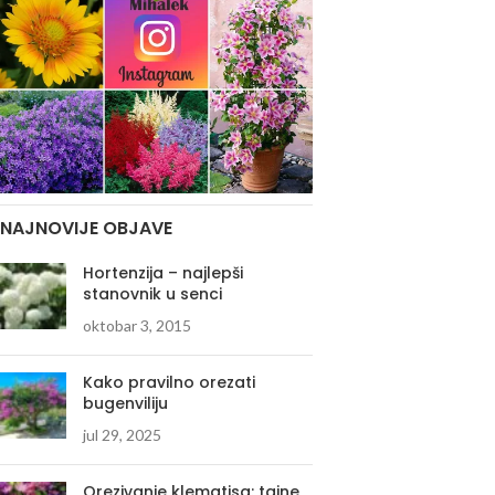
NAJNOVIJE OBJAVE
Hortenzija – najlepši
stanovnik u senci
oktobar 3, 2015
Kako pravilno orezati
bugenviliju
jul 29, 2025
Orezivanje klematisa: tajne