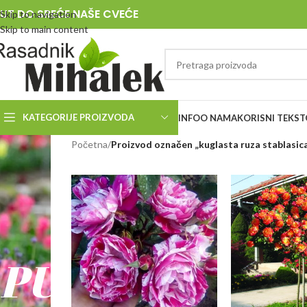
UT DO SREĆE NAŠE CVEĆE
Skip to navigation
Skip to main content
KATEGORIJE PROIZVODA
INFO
O NAMA
KORISNI TEKST
RASADNIK
Početna
/
Proizvod označen „kuglasta ruza stablasic
MIHALEK
PUT