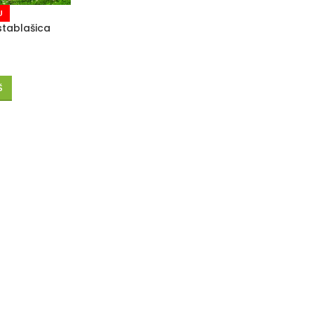
U
stablašica
Š