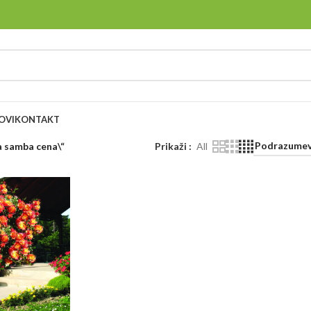
OVI
KONTAKT
a samba cena\“
Prikaži
All