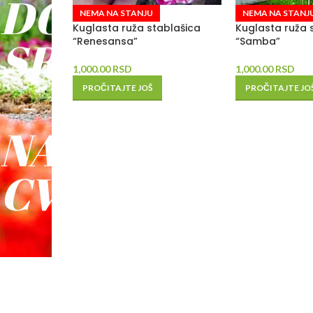
DO
NEMA NA STANJU
NEMA NA STANJ
Kuglasta ruža stablašica
Kuglasta ruža 
SREĆE
“Renesansa”
“Samba”
1,000.00
RSD
1,000.00
RSD
-
PROČITAJTE JOŠ
PROČITAJTE JO
NAŠE
CVEĆE