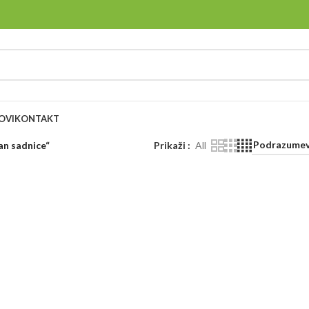
OVI
KONTAKT
an sadnice“
Prikaži
All