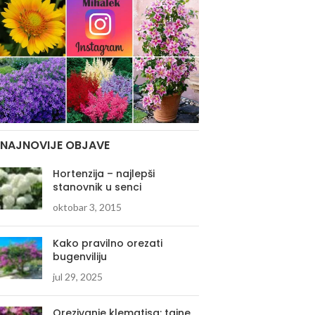
NAJNOVIJE OBJAVE
Hortenzija – najlepši
stanovnik u senci
oktobar 3, 2015
Kako pravilno orezati
bugenviliju
jul 29, 2025
Orezivanje klematisa: tajne