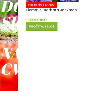
DO
NEMA NA STANJU
Klematis “Barbara Jackman”
SREĆE
1,000.00
RSD
PROČITAJTE JOŠ
-
NAŠE
CVEĆE