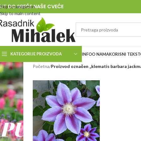
UT DO SREĆE NAŠE CVEĆE
Skip to navigation
Skip to main content
KATEGORIJE PROIZVODA
INFO
O NAMA
KORISNI TEKST
RASADNIK
Početna
/
Proizvod označen „klematis barbara jackm
MIHALEK
PUT