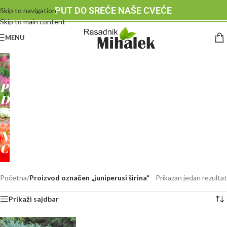
PUT DO SREĆE NAŠE CVEĆE
Skip to navigation
Skip to main content
MENU
RASADNIK
MIHALEK
PUT
DO
SREĆE
-
NAŠE
CVEĆE
Početna
/
Proizvod označen „juniperusi širina“
Prikazan jedan rezultat
Prikaži sajdbar