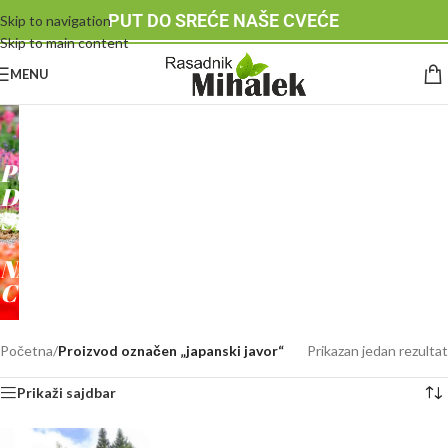
PUT DO SREĆE NAŠE CVEĆE
Skip to navigation
Skip to main content
MENU
RASADNIK
MIHALEK
PUT
DO
SREĆE
-
NAŠE
CVEĆE
Početna
/
Proizvod označen „japanski javor“
Prikazan jedan rezultat
Prikaži sajdbar