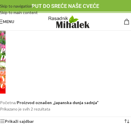
PUT DO SREĆE NAŠE CVEĆE
Skip to navigation
Skip to main content
MENU
RASADNIK
MIHALEK
PUT
DO
SREĆE
-
NAŠE
CVEĆE
Početna
/
Proizvod označen „japanska dunja sadnja“
Prikazano je svih 2 rezultata
Prikaži sajdbar