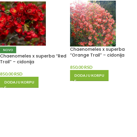
Chaenomeles x superba
NOVO
“Orange Trail” – cidonija
Chaenomeles x superba “Red
Trail” – cidonija
850.00
RSD
850.00
RSD
DODAJ U KORPU
DODAJ U KORPU