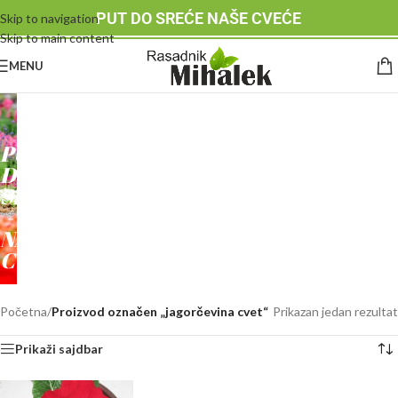
PUT DO SREĆE NAŠE CVEĆE
Skip to navigation
Skip to main content
MENU
RASADNIK
MIHALEK
PUT
DO
SREĆE
-
NAŠE
CVEĆE
Početna
/
Proizvod označen „jagorčevina cvet“
Prikazan jedan rezultat
Prikaži sajdbar