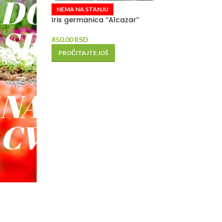
DO
NEMA NA STANJU
Iris germanica “Alcazar”
SREĆE
850.00
RSD
PROČITAJTE JOŠ
-
NAŠE
CVEĆE