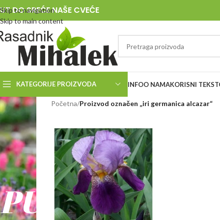
UT DO SREĆE NAŠE CVEĆE
Skip to navigation
Skip to main content
KATEGORIJE PROIZVODA
INFO
O NAMA
KORISNI TEKST
RASADNIK
Početna
/
Proizvod označen „iri germanica alcazar“
MIHALEK
PUT