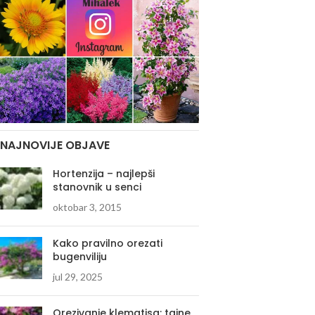
NAJNOVIJE OBJAVE
Hortenzija – najlepši
stanovnik u senci
oktobar 3, 2015
Kako pravilno orezati
bugenviliju
jul 29, 2025
Orezivanje klematisa: tajne