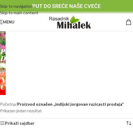
PUT DO SREĆE NAŠE CVEĆE
Skip to navigation
Skip to main content
MENU
RASADNIK
MIHALEK
PUT
DO
SREĆE
-
NAŠE
CVEĆE
Početna
/
Proizvod označen „indijski jorgovan ruzicasti prodaja“
Prikazan jedan rezultat
Prikaži sajdbar