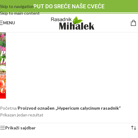
PUT DO SREĆE NAŠE CVEĆE
Skip to navigation
Skip to main content
MENU
RASADNIK
MIHALEK
PUT
DO
SREĆE
-
NAŠE
CVEĆE
Početna
/
Proizvod označen „Hypericum calycinum rasadnik“
Prikazan jedan rezultat
Prikaži sajdbar