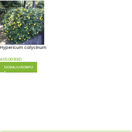
Hypericum calycinum
650.00
RSD
DODAJ U KORPU