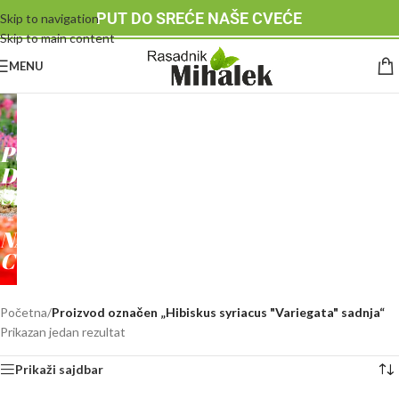
PUT DO SREĆE NAŠE CVEĆE
Skip to navigation
Skip to main content
MENU
RASADNIK
MIHALEK
PUT
DO
SREĆE
-
NAŠE
CVEĆE
Početna
/
Proizvod označen „Hibiskus syriacus "Variegata" sadnja“
Prikazan jedan rezultat
Prikaži sajdbar