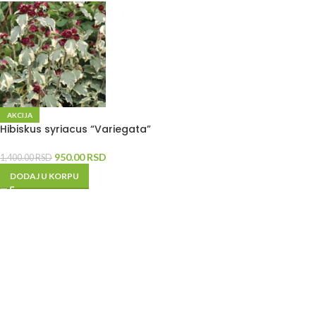
AKCIJA
Hibiskus syriacus “Variegata”
950.00
RSD
1,400.00
RSD
DODAJ U KORPU