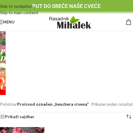
PUT DO SREĆE NAŠE CVEĆE
Skip to navigation
Skip to main content
MENU
RASADNIK
MIHALEK
PUT
DO
SREĆE
-
NAŠE
CVEĆE
Početna
/
Proizvod označen „heuchera crvena“
Prikazan jedan rezultat
Prikaži sajdbar