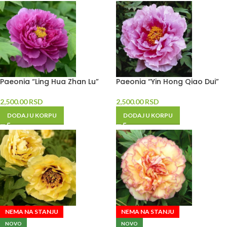
Paeonia “Ling Hua Zhan Lu”
Paeonia “Yin Hong Qiao Dui”
2,500.00
RSD
2,500.00
RSD
DODAJ U KORPU
DODAJ U KORPU
NEMA NA STANJU
NEMA NA STANJU
NOVO
NOVO