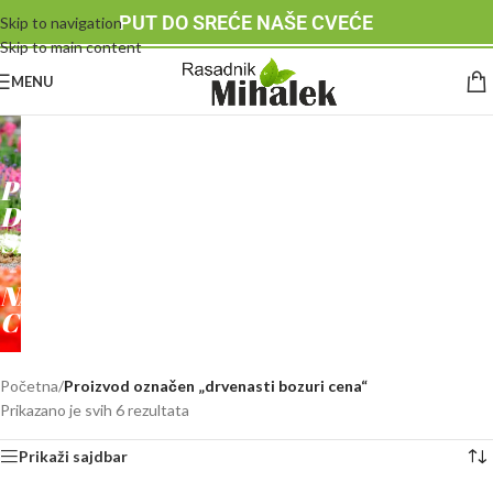
PUT DO SREĆE NAŠE CVEĆE
Skip to navigation
Skip to main content
MENU
RASADNIK
MIHALEK
PUT
DO
SREĆE
-
NAŠE
CVEĆE
Početna
/
Proizvod označen „drvenasti bozuri cena“
Prikazano je svih 6 rezultata
Prikaži sajdbar