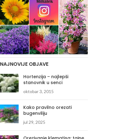
NAJNOVIJE OBJAVE
Hortenzija – najlepši
stanovnik u senci
oktobar 3, 2015
Kako pravilno orezati
bugenviliju
jul 29, 2025
Orezivanje klematisa: tajne