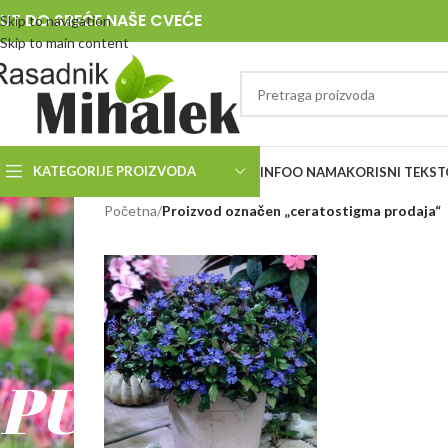
UT DO SREĆE NAŠE CVEĆE
Skip to navigation
Skip to main content
KATEGORIJE PROIZVODA
INFO
O NAMA
KORISNI TEKST
RASADNIK
Početna
/
Proizvod označen „ceratostigma prodaja“
MIHALEK
PUT