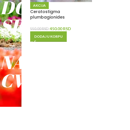
DO
AKCIJA
Ceratostigma
SREĆE
plumbagionides
450.00
RSD
550.00
RSD
-
DODAJ U KORPU
NAŠE
CVEĆE