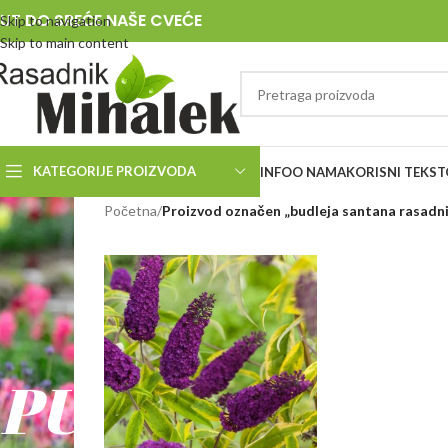
UT DO SREĆE NAŠE CVEĆE
Skip to navigation
Skip to main content
KATEGORIJE PROIZVODA
INFO
O NAMA
KORISNI TEKST
RASADNIK
Početna
/
Proizvod označen „budleja santana rasadn
MIHALEK
PUT