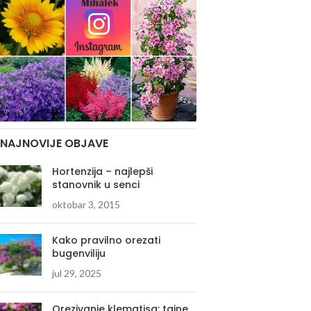
NAJNOVIJE OBJAVE
Hortenzija – najlepši
stanovnik u senci
oktobar 3, 2015
Kako pravilno orezati
bugenviliju
jul 29, 2025
Orezivanje klematisa: tajne