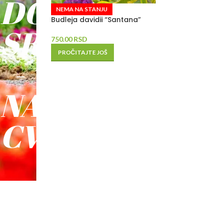
DO
NEMA NA STANJU
Budleja davidii “Santana”
SREĆE
750.00
RSD
PROČITAJTE JOŠ
-
NAŠE
CVEĆE