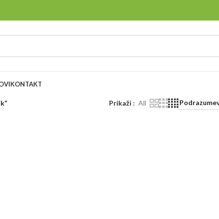
OVI
KONTAKT
ik“
Prikaži
All