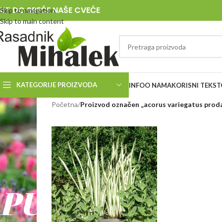
UT DO SREĆE NAŠE CVEĆE
Skip to navigation
Skip to main content
KATEGORIJE PROIZVODA
INFO
O NAMA
KORISNI TEKST
RASADNIK
Početna
/
Proizvod označen „acorus variegatus prod
MIHALEK
PUT