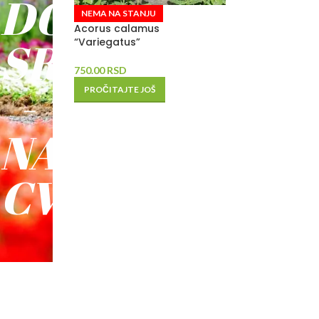
DO
NEMA NA STANJU
Acorus calamus
SREĆE
“Variegatus”
750.00
RSD
-
PROČITAJTE JOŠ
NAŠE
CVEĆE