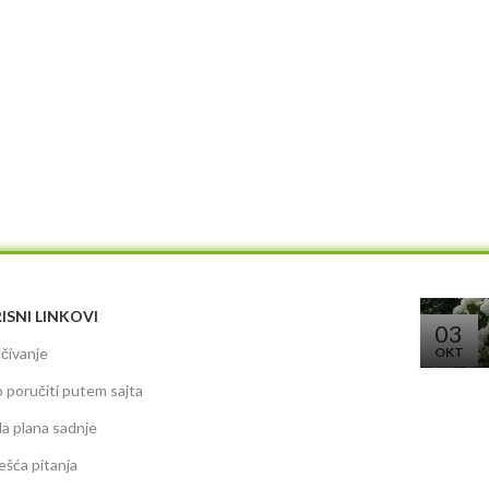
ISNI LINKOVI
03
čivanje
OKT
 poručiti putem sajta
da plana sadnje
ešća pitanja