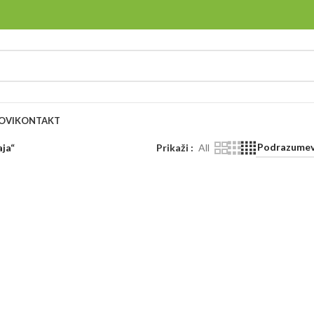
OVI
KONTAKT
aja“
Prikaži
All