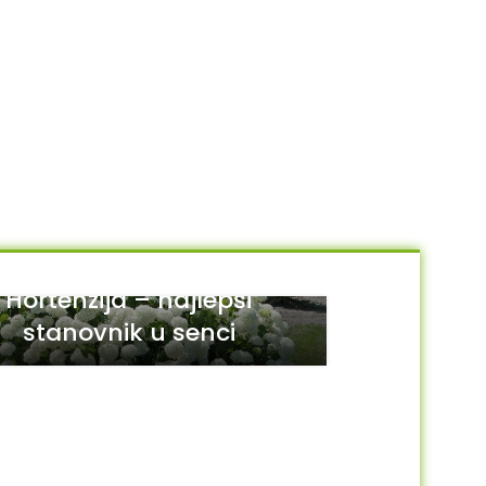
Hortenzija – najlepši
stanovnik u senci
29
JUL