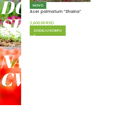
DO
NOVO
Acer palmatum “Shaina”
SREĆE
5,600.00
RSD
DODAJ U KORPU
-
NAŠE
CVEĆE