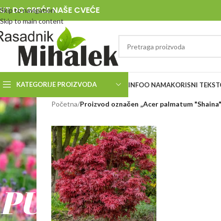
UT DO SREĆE NAŠE CVEĆE
Skip to navigation
Skip to main content
KATEGORIJE PROIZVODA
INFO
O NAMA
KORISNI TEKST
RASADNIK
Početna
/
Proizvod označen „Acer palmatum "Shaina
MIHALEK
PUT