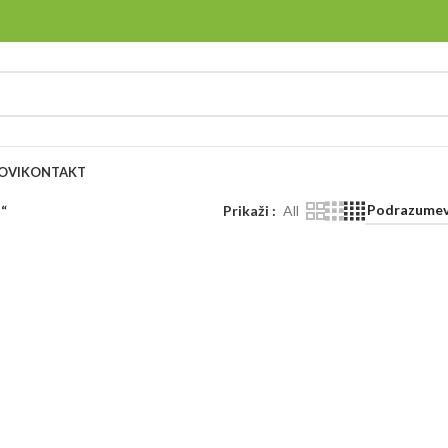
OVI
KONTAKT
"“
Prikaži
All