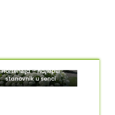
Hortenzija – najlepši
stanovnik u senci
29
JUL