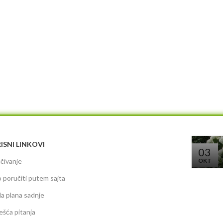
ISNI LINKOVI
03
čivanje
OKT
 poručiti putem sajta
da plana sadnje
ešća pitanja